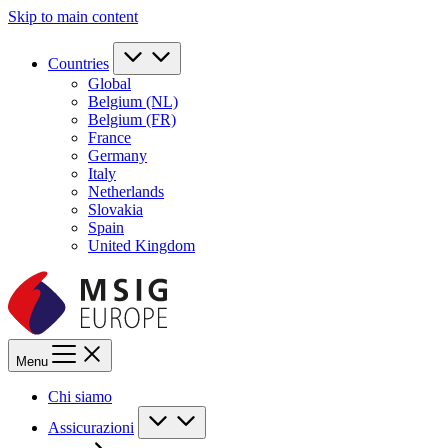
Skip to main content
Countries
Global
Belgium (NL)
Belgium (FR)
France
Germany
Italy
Netherlands
Slovakia
Spain
United Kingdom
Menu
Chi siamo
Assicurazioni